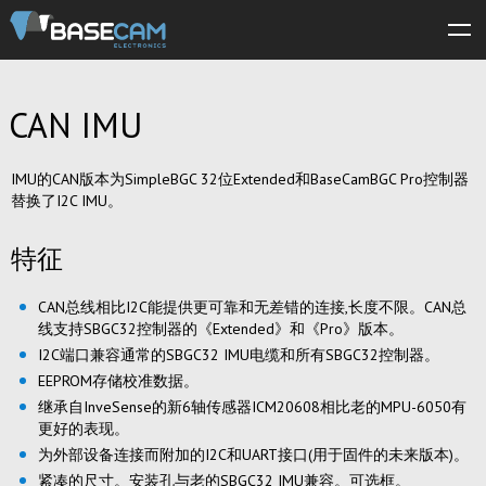
关于我们
CAN IMU
产品
商店
IMU的CAN版本为SimpleBGC 32位Extended和BaseCamBGC Pro控制器
替换了I2C IMU。
合作伙伴
特征
软件
手册
CAN总线相比I2C能提供更可靠和无差错的连接,长度不限。CAN总
线支持SBGC32控制器的《Extended》和《Pro》版本。
支持
I2C端口兼容通常的SBGC32 IMU电缆和所有SBGC32控制器。
EEPROM存储校准数据。
论坛
继承自InveSense的新6轴传感器ICM20608相比老的MPU-6050有
更好的表现。
为外部设备连接而附加的I2C和UART接口(用于固件的未来版本)。
紧凑的尺寸。安装孔与老的SBGC32 IMU兼容。可选框。