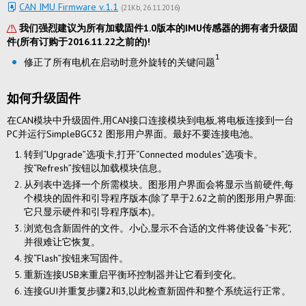
CAN IMU Firmware v.1.1
(
21Kb
26.11.2016
)
/!\
我们强烈建议为所有加载固件1.0版本的IMU传感器的拥有者升级固
件(所有订购于2016.11.22之前的)!
1
修正了所有电机在启动时意外旋转的关键问题
如何升级固件
在CAN模块中升级固件,用CAN接口连接模块到电板,将电板连接到一台
PC并运行SimpleBGC32 图形用户界面。最好不要连接电池。
转到“Upgrade”选项卡,打开“Connected modules”选项卡。
按“Refresh”按钮以加载模块信息。
从列表中选择一个所需模块。图形用户界面会将显示当前硬件,每
个模块的固件和引导程序版本(除了早于2.62之前的图形用户界面:
它只显示硬件和引导程序版本)。
浏览包含新固件的文件。小心,显示不合适的文件将使设备“卡死”,
并很难让它恢复。
按“Flash”按钮来写固件。
重新连接USB来重启平衡环控制器并让它看到变化。
连接GUI并重复步骤2和3,以此检查新固件和整个系统运行正常。