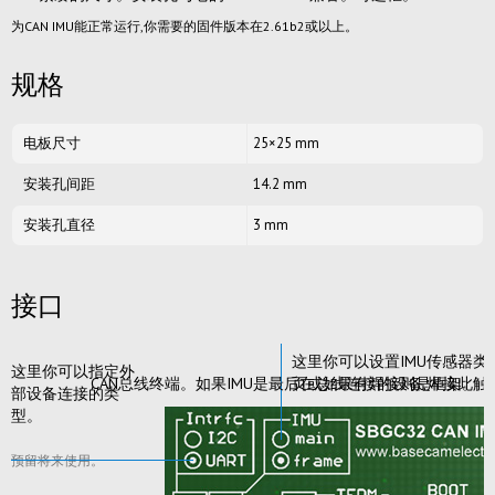
为CAN IMU能正常运行,你需要的固件版本在2.61b2或以上。
规格
电板尺寸
25×25 mm
安装孔间距
14.2 mm
安装孔直径
3 mm
接口
这里你可以设置IMU传感器类
这里你可以指定外
CAN总线终端。如果IMU是最后在总线连接的设备,焊接此触
页或如果有焊接则是框架。
部设备连接的类
型。
预留将来使用。