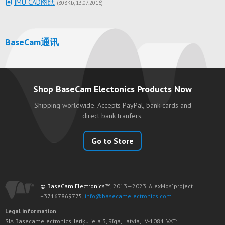
IMU CAD图纸
(
808Kb
13.07.2016
)
BaseCam通讯
Shop BaseCam Electonics Products Now
Shipping worldwide. Accepts PayPal, bank cards and
direct bank tranfers.
Go to Store
© BaseCam Electronics™
, 2013—2023. AlexMos’ project.
+37167869775,
info@basecamelectronics.com
Legal information
SIA Basecamelectronics. Ieriķu iela 3, Rīga, Latvia, LV-1084. VAT: